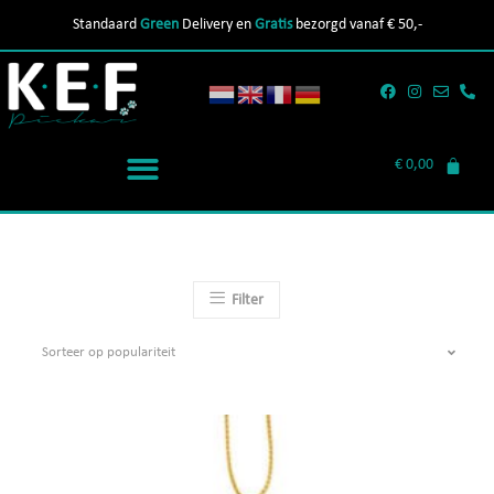
Standaard
Green
Delivery en
Gratis
bezorgd vanaf € 50,-
€
0,00
Filter
Sorteer op populariteit