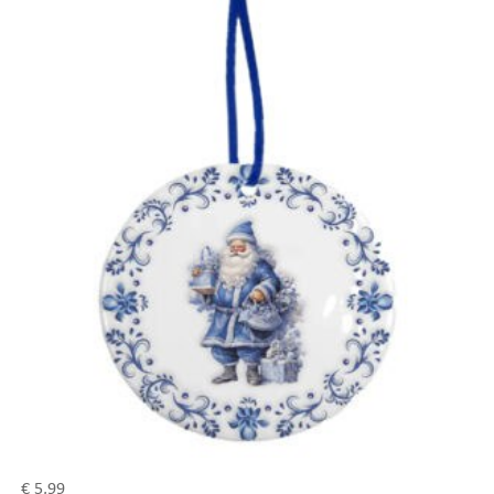
€
5,99